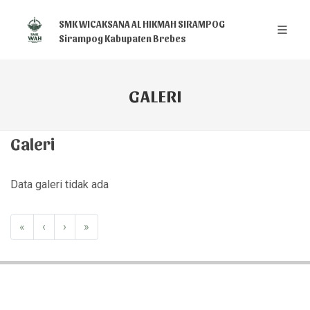
SMK WICAKSANA AL HIKMAH SIRAMPOG
Sirampog Kabupaten Brebes
GALERI
Galeri
Data galeri tidak ada
«
‹
›
»